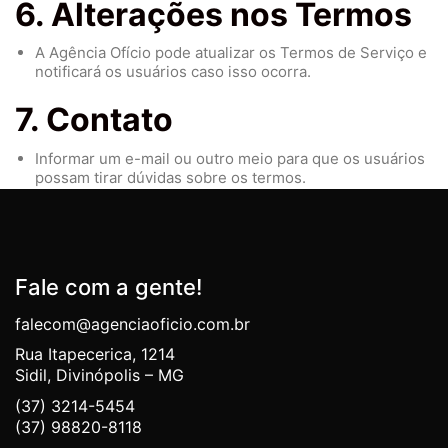
6. Alterações nos Termos
A Agência Ofício pode atualizar os Termos de Serviço e
notificará os usuários caso isso ocorra.
7. Contato
Informar um e-mail ou outro meio para que os usuários
possam tirar dúvidas sobre os termos.
Fale com a gente!
falecom@agenciaoficio.com.br
Rua Itapecerica, 1214
Sidil, Divinópolis – MG
(37) 3214-5454
(37) 98820-8118