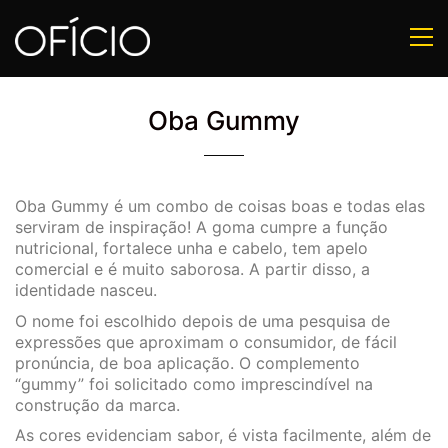
Oba Gummy
Oba Gummy é um combo de coisas boas e todas elas
serviram de inspiração! A goma cumpre a função
nutricional, fortalece unha e cabelo, tem apelo
comercial e é muito saborosa. A partir disso, a
identidade nasceu.
O nome foi escolhido depois de uma pesquisa de
expressões que aproximam o consumidor, de fácil
pronúncia, de boa aplicação. O complemento
“gummy” foi solicitado como imprescindível na
construção da marca.
As cores evidenciam sabor, é vista facilmente, além de