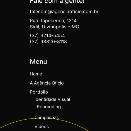
Fale com a gente!
falecom@agenciaoficio.com.br
Rua Itapecerica, 1214
Sidil, Divinópolis – MG
(37) 3214-5454
(37) 98820-8118
Menu
Home
A Agência Ofício
Portfólio
Identidade Visual
Rebranding
Campanhas
Vídeos