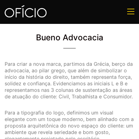
Bueno Advocacia
Para criar a nova marca, partimos da Grécia, berço da
advocacia, ao pilar grego, que além de simbolizar o
início da história do direito, também representa força,
solidez e confiança. Evidenciamos as iniciais L e B e
representamos nas 3 colunas de sustentação as áreas
de atuação do cliente: Civil, Trabalhista e Consumidor.
⠀
Para a tipografia do logo, definimos um visual
elegante com um toque moderno, bem alinhado com a
proposta arquitetônica do novo espaço do cliente: um
ambiente que revela seriedade e bom gosto,
elegantemente projetado pelo escritório