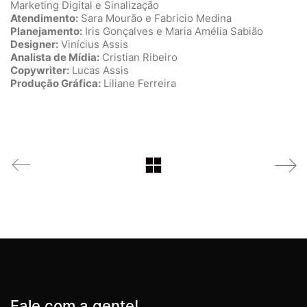
Marketing Digital e Sinalização
Atendimento:
Sara Mourão e Fabricio Medina
Planejamento:
Iris Gonçalves e Maria Amélia Sabião
Designer:
Vinícius Assis
Analista de Mídia:
Cristian Ribeiro
Copywriter:
Lucas Assis
Produção Gráfica:
Liliane Ferreira
Fale com a gente!